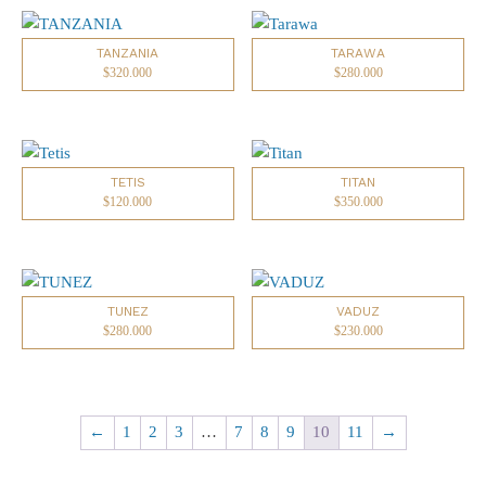
TANZANIA
TARAWA
$
320.000
$
280.000
TETIS
TITAN
$
120.000
$
350.000
TUNEZ
VADUZ
$
280.000
$
230.000
←
1
2
3
…
7
8
9
10
11
→