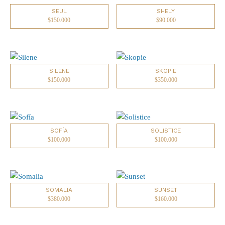
SEUL
SHELY
$
150.000
$
90.000
SILENE
SKOPIE
$
150.000
$
350.000
SOFÍA
SOLISTICE
$
100.000
$
100.000
SOMALIA
SUNSET
$
380.000
$
160.000