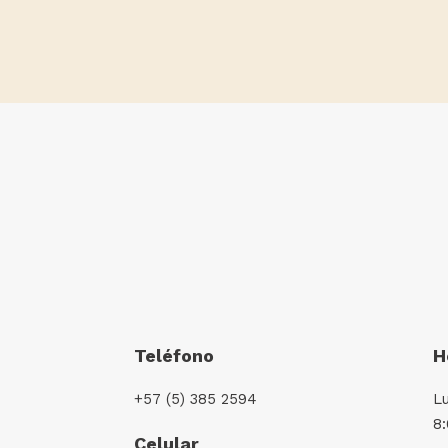
Teléfono
H
+57 (5) 385 2594
L
8
Celular